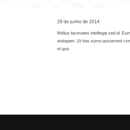
29 de junho de 2014
Melius tacimates intellegat sed id. E
antiopam. Ut has sumo assueverit cons
et quo.