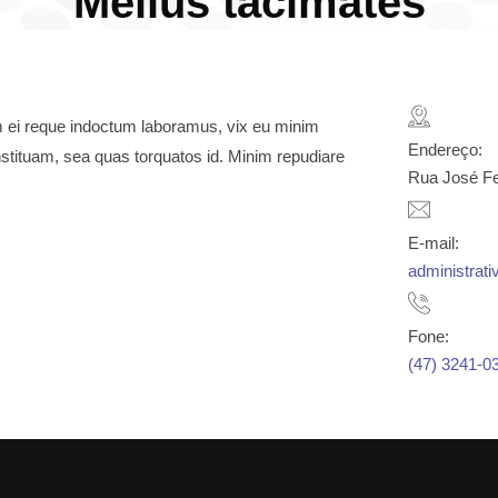
Melius tacimates
um ei reque indoctum laboramus, vix eu minim
Endereço:
tituam, sea quas torquatos id. Minim repudiare
Rua José Fer
E-mail:
administrati
Fone:
(47) 3241-0