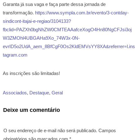
Garanta já sua vaga e faça parte dessa jornada de
transformação.
https://www.sympla.com.br/evento/3-contday-
sindicont-itajai-e-regiao/3104133?
fbclid=PAZXh0bgNhZW0CMTEAAafceXogO4Hn80NgCFJsi3oj
W3ZMOhl4UBGAHa9Xo_74W3x-0N-
evrID5o2UdA_aem_8BfCgF0Os2KldEMVsYY8XA&referrer=l.ins
tagram.com
As inscrições são limitadas!
Associados
,
Destaque
,
Geral
Deixe um comentário
O seu endereço de e-mail não será publicado.
Campos
obrigatórios são marcados com
*